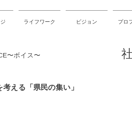
ージ
ライフワーク
ビジョン
プロ
​
ICE〜ボイス〜
を考える「県民の集い」